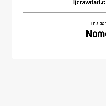
ljcrawdad.
This do